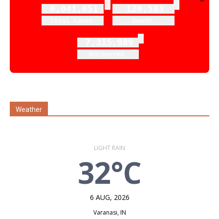
8,041,051
120,583
Total Cases
Death
7,315,989
Recovered
Weather
LIGHT RAIN
32°C
6 AUG, 2026
Varanasi, IN