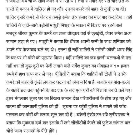
राजमाला व ब‘चों के साथ कमरे में सो रहे थे। तभी सोमवार देर रात चोर छत के
रास्ते से मकान में दाखिल हो गए और उनका कमरे की बाहर से कुंडी लगा दी।
शातिर दूसरे कमरे से जेवर व कपड़े समेत ३० हजार का माल पार कर दिया। वहीं
शातिरों ने जाते-जाते पड़ोसी माधुरी मिश्रा के मकान में किराए पर रहने वाले
मजदूर धीरज कुमार के कमरे का ताला तोडक़र वहां से एलईडी, जेवर समेत अ‹य
सामान उड़ा ले गए। माधुरी ने बताया कि धीरज अपनी पत्नी के साथ शनिवार को
अपने गांव फैजाबाद चले गए थे। इतना ही नहीं शातिरों ने पड़ोसी फौजी अमर सिंह
के घर पर भी चोरी को प्रयास किया। वहीं शातिरों का जब इतनी घटनाओं से मन
नहीं भरा तो कुछ दूरी पर फेरी लगाने वाले सर्वेश कुमार का मोबाइल व १० हजार
रुपये में हाथ साफ कर ले गए। पीडि़तों ने बताया कि शातिरों की टोली ने उनके
कमरे की बाहर से कुंडी लगाकर घटना को अंजाम दिया है, जबकि वह बांस-बल्ली
के सहारे छत तक पहुंचने के बाद एक के बाद एक घरों को निशाना बनाते चले गए।
इधर मंगलवार सुबह घर का बिखरा सामान देख परिवारीजनों के होश उड़ गए और
घटना की जानकारी पुलिस को दी। सूचना पर पहुंची पुलिस ने मामले की जांच
पड़ताल कर चोरों की तलाश शुरू कर दी है। चकेरी इंस्पे€टर रवि श्रीवास्तव ने
बताया कि मुकदमा दर्ज कर इलाके में लगे सीसीटीवी कैमरे की फुटेज खंगाल कर
चोरों जल्द सलाखों के पीछे होंगे।