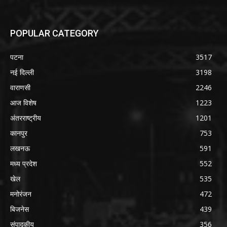
POPULAR CATEGORY
पटना
3517
नई दिल्ली
3198
वाराणसी
2246
आज विशेष
1223
अंतरराष्ट्रीय
1201
कानपुर
753
लखनऊ
591
मध्य प्रदेश
552
खेल
535
मनोरंजन
472
बिजनेस
439
संपादकीय
356