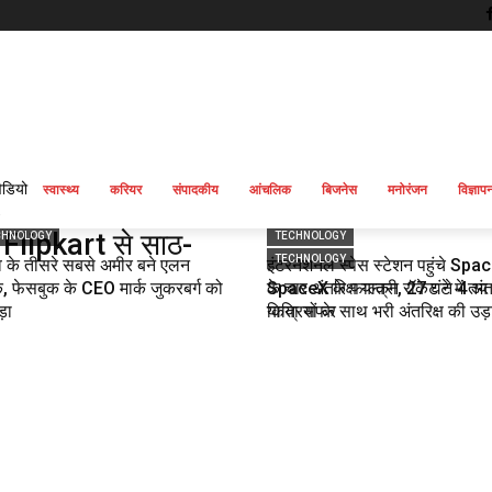
िडियो
स्वास्थ्य
करियर
संपादकीय
आंचलिक
बिजनेस
मनोरंजन
विज्ञाप
 Flipkart से साठ-
CHNOLOGY
TECHNOLOGY
TECHNOLOGY
व के तीसरे सबसे अमीर बने एलन
इंटरनेशनल स्पेस स्टेशन पहुंचे Spa
, फेसबुक के CEO मार्क जुकरबर्ग को
के चार अंतरिक्ष यात्री, 27 घंटे में तय
SpaceX के फाल्कन रॉकेट ने 4 अंतर
़ा
किया सफर
यात्रियों के साथ भरी अंतरिक्ष की उड