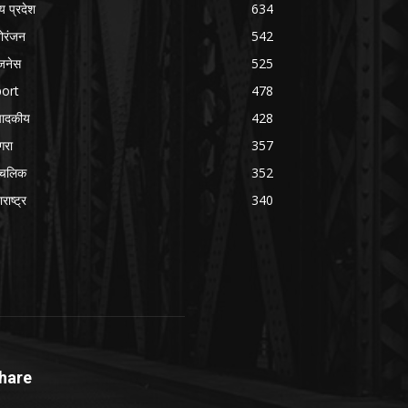
्य प्रदेश
634
ोरंजन
542
जनेस
525
ort
478
पादकीय
428
रा
357
ंचलिक
352
राष्ट्र
340
hare