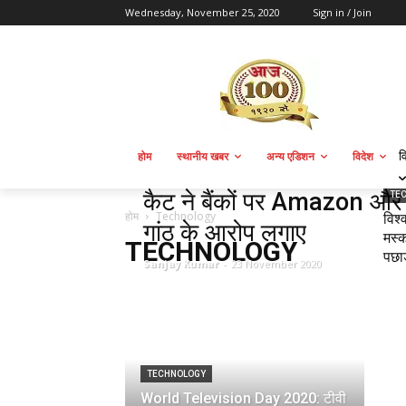
Wednesday, November 25, 2020
Sign in / Join
व
होम
स्थानीय खबर
अन्य एडिशन
विदेश
TECHNOLOGY
कैट ने बैंकों पर Amazon और
TE
होम
Technology
विश्
गांठ के आरोप लगाए
मस्क
TECHNOLOGY
पछाड
Sanjay Kumar
-
23 November 2020
TECHNOLOGY
World Television Day 2020: टीवी