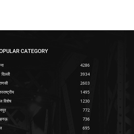
OPULAR CATEGORY
ना
4286
 दिल्ली
3934
राणसी
2603
तरराष्ट्रीय
1495
 विशेष
1230
नपुर
772
खनऊ
736
ल
695