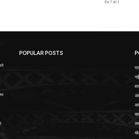
पेज 7 का 1
POPULAR POSTS
P
मले
पट
एमी अवार्ड में ‘दिल्ली क्राइम’ को मिला बेस्ट ड्रामा
सीरीज का अवॉर्ड, एक्ट्रेस शेफाली शाह ने दी
नई
रिएक्शन
वा
अं
-जल
कौन हैं केबीसी 12 में 1 करोड़ जीतने वाली तीसरी
आज
विनर अनूपा दास
का
ल
ी
कौन हैं सना के पति मुफ्ती अनस सईद, सोशल
मीडिया पर वायरल हो रही हैं तस्वीरें
खे