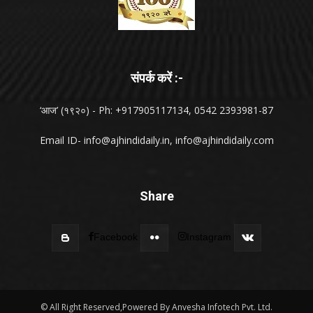
संपर्क करें :-
‘आज’ (१९२०) - Ph: +917905117134, 0542 2393981-87
Email ID-
info@ajhindidaily.in
,
info@ajhindidaily.com
Share
Facebook
Instagram
© All Right Reserved,Powered By Anvesha Infotech Pvt. Ltd.