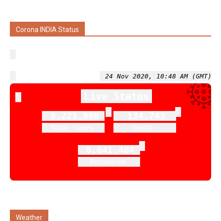
Corona INDIA Status
24 Nov 2020, 10:48 AM (GMT)
Live Status
9,221,998
134,743
Total Cases
Death
8,641,404
Recovered
Weather