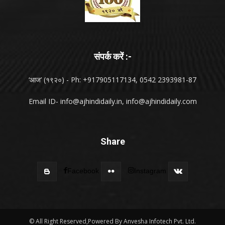
संपर्क करें :-
‘आज’ (१९२०) - Ph: +917905117134, 0542 2393981-87
Email ID-
info@ajhindidaily.in
,
info@ajhindidaily.com
Share
Facebook
Instagram
© All Right Reserved,Powered By Anvesha Infotech Pvt. Ltd.