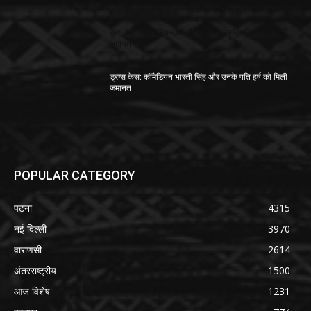
ड्रग केस में कॉमेडियन भारती सिंह और उनके पति हर्ष को मिली
जमानत
ड्रग्स केस: कॉमेडियन भारती सिंह और उनके पति हर्ष को मिली
जमानत
POPULAR CATEGORY
पटना
4315
नई दिल्ली
3970
वाराणसी
2614
अंतरराष्ट्रीय
1500
आज विशेष
1231