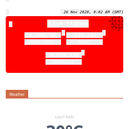
26 Nov 2020, 9:02 AM (GMT)
Live Status
9,266,705
135,261
Total Cases
Death
8,679,138
Recovered
Weather
LIGHT RAIN