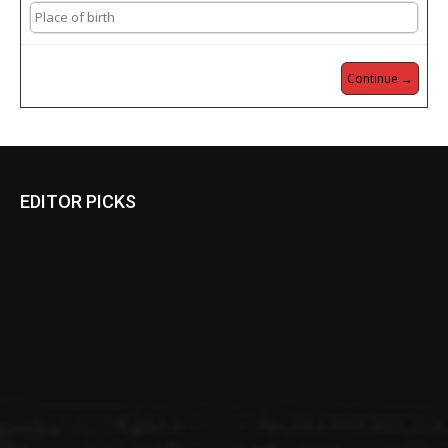
Continue →
EDITOR PICKS
प्रधानमंत्री सहित मंत्रियों व नेताओं डिएगो मैराडोना के निधन पर
शोक व्यक्त किया
गृहमंत्री ने 26/11 के मुंबई आतंकी हमले की बरसी पर शहीदों को
नमन किया
देश में 10 वर्ष से ऊपर 15 में से एक व्यक्ति हो चुका है कोराना
संक्रमित
दिल्ली के पर्यावरण मंत्री गोपाल राय को कोरोना हुआ