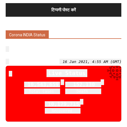
Corona INDIA Status
16 Jan 2021, 4:55 AM (GMT)
Live Status
10,543,659
152,130
Total Cases
Death
10,179,715
Recovered