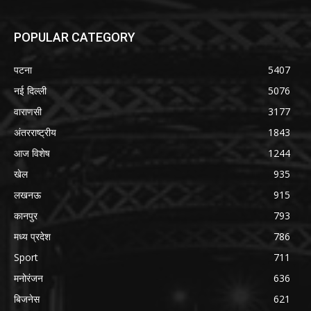
POPULAR CATEGORY
पटना
5407
नई दिल्ली
5076
वाराणसी
3177
अंतरराष्ट्रीय
1843
आज विशेष
1244
खेल
935
लखनऊ
915
कानपुर
793
मध्य प्रदेश
786
Sport
711
मनोरंजन
636
बिजनेस
621