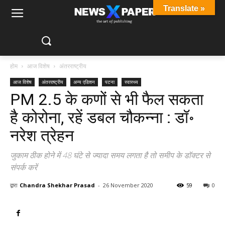
Translate »
होम
आज विशेष
अंतरराष्ट्रीय
आज विशेष
अंतरराष्ट्रीय
अन्य एडिशन
पटना
स्वास्थ्य
PM 2.5 के कणों से भी फैल सकता
है कोरोना, रहें डबल चौकन्ना : डॉ॰
नरेश त्रेहन
जुकाम ठीक होने में 48 घंटे से ज्यादा समय लगता है तो समीप के डॉक्टर से
संपर्क करें
द्वारा
Chandra Shekhar Prasad
-
26 November 2020
59
0