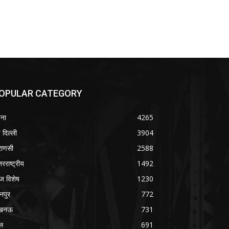
OPULAR CATEGORY
ना
4265
 दिल्ली
3904
राणसी
2588
तरराष्ट्रीय
1492
 विशेष
1230
नपुर
772
खनऊ
731
ल
691