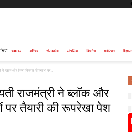
िडियो
स्वास्थ्य
करियर
संपादकीय
आंचलिक
बिजनेस
मनोरंजन
विज्ञाप
री ने ब्लॉक और जिला विकास योजनाओं पर...
यती राजमंत्री ने ब्लॉक और
पर तैयारी की रूपरेखा पेश