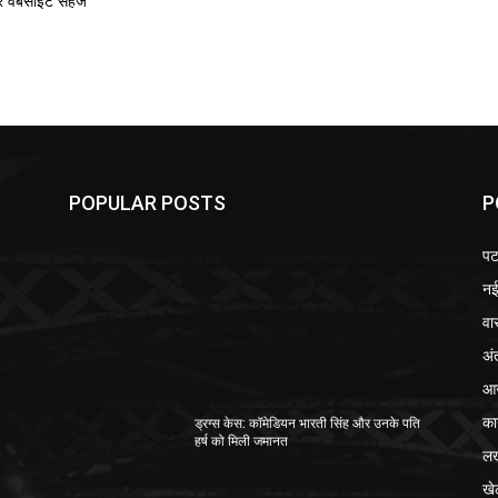
र वेबसाइट सहेजें
POPULAR POSTS
P
पट
0
कौन हैं सना के पति मुफ्ती अनस सईद, सोशल
ना
मीडिया पर वायरल हो रही हैं तस्वीरें
नई
वा
ड्रग केस में कॉमेडियन भारती सिंह और उनके पति
अं
ं
हर्ष को मिली जमानत
आज
का
ड्रग्स केस: कॉमेडियन भारती सिंह और उनके पति
हर्ष को मिली जमानत
ल
खे