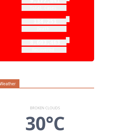
9,177,641
Total Cases
134,251
Death
8,603,463
Recovered
Weather
BROKEN CLOUDS
30°C