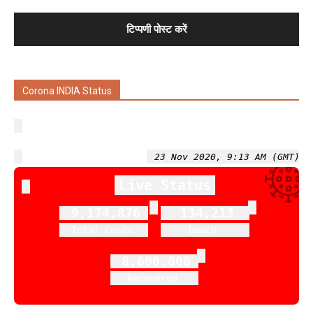
Corona INDIA Status
23 Nov 2020, 9:13 AM (GMT)
Live Status
9,174,876
134,213
Total Cases
Death
8,600,808
Recovered