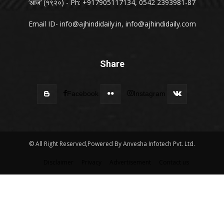
‘आज’ (१९२०) - Ph: +917905117134, 0542 2393981-87
Email ID-
info@ajhindidaily.in
,
info@ajhindidaily.com
Share
Facebook
Instagram
© All Right Reserved,Powered By Anvesha Infotech Pvt. Ltd.
Disclaimer
Privacy
Advertisement
Contact us