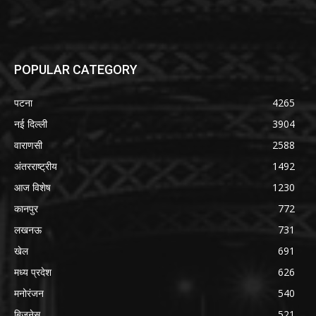
POPULAR CATEGORY
पटना
4265
नई दिल्ली
3904
वाराणसी
2588
अंतरराष्ट्रीय
1492
आज विशेष
1230
कानपुर
772
लखनऊ
731
खेल
691
मध्य प्रदेश
626
मनोरंजन
540
बिजनेस
521