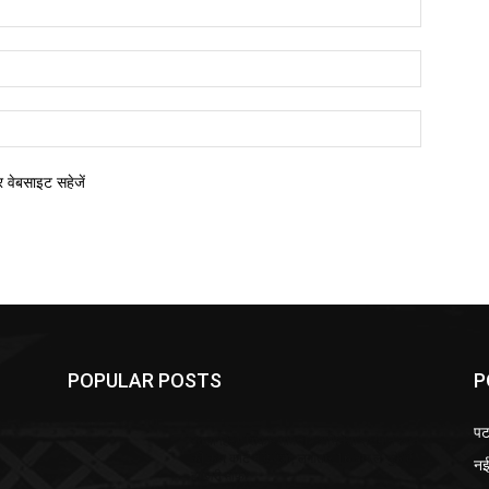
र वेबसाइट सहेजें
POPULAR POSTS
P
पट
ंप
काला हिरण शिकार मामला : अभिनेता सलमान खान
की कल कोर्ट में है पेशी, लगातार 16 बार ले चुकें हैं
नई
हाजिरी माफी