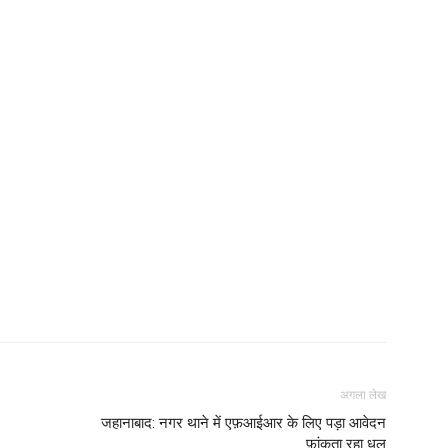
अगला लेख
जहानाबाद: नगर थाने में एफ़आईआर के लिए पड़ा आवेदन
फ़ांकता रहा धूल