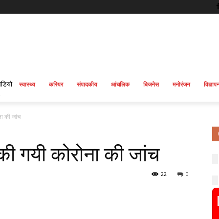
िडियो
स्वास्थ्य
करियर
संपादकीय
आंचलिक
बिजनेस
मनोरंजन
विज्ञाप
ना की जांच
 की गयी कोरोना की जांच
22
0