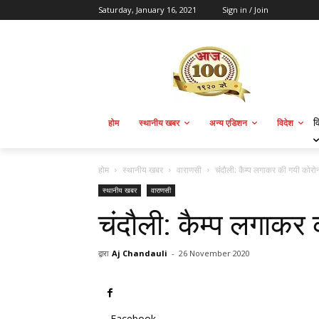
Saturday, January 16, 2021
Sign in / Join
व
होम
स्थानीय खबर
अन्य एडिशन
विदेश
होम
स्थानीय खबर
वाराणसी
चंदौली: कैम्प लगाकर की गयी कोरो
स्थानीय खबर
वाराणसी
चंदौली: कैम्प लगाकर
द्वारा
Aj Chandauli
-
26 November 2020
Facebook