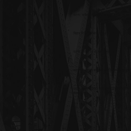
पटना: रूपेश हत्याकांड में नया मोड़
बिहार में मिले कोरोना के 346 नये मरीज
पटना: ट्रकों का हो गया चक्का जाम
पटना: निरक्षरता उन्मूलन को फिर बजेगी डुगडुगी
पटना: राज्य में 300 केन्द्रों पर आज से कोरोना
वैक्सीनेशन