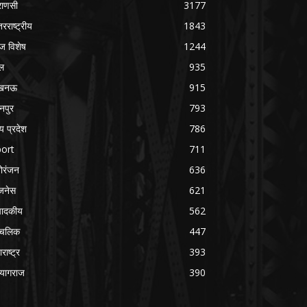
राणसी
3177
तरराष्ट्रीय
1843
 विशेष
1244
ल
935
खनऊ
915
नपुर
793
्य प्रदेश
786
ort
711
ोरंजन
636
जनेस
621
पादकीय
562
ंचलिक
447
राष्ट्र
393
रयागराज
390