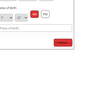
ime of Birth
AM
PM
Continue →