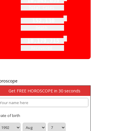
10,543,659
Total Cases
152,130
Death
10,179,715
Recovered
oroscope
Get FREE HOROSCOPE in 30 seconds
ate of birth