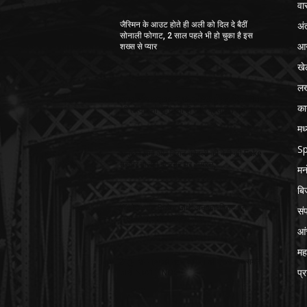
वा
अं
जैस्मिन के आउट होते ही अली को दिल दे बैठीं
सोनाली फोगाट, 2 साल पहले भी हो चुका है इस
आज
शख्स से प्यार
खे
ल
विराट और अनुष्का ने की मीडिया से गुजारिश- बेटी
का
की तस्वीर ना खींचे, ना ही कहीं प्रसारित करें
मध
Sp
अनुष्का शर्मा और विराट कोहली की बेटी की Fake
तस्वीर हो रही इंटरनेट पर वायरल,
मन
बि
Welcome Baby Girl: अनुष्का-विराट बने
सं
माता-पिता, बेटी को दिया जन्म
आ
महा
अर्जुन रामपाल की बहन कोमल को दूसरी बार समन
प्
जारी, सख्ती में NCB