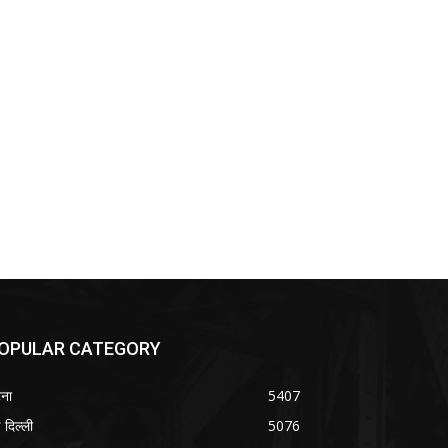
OPULAR CATEGORY
ना
5407
 दिल्ली
5076