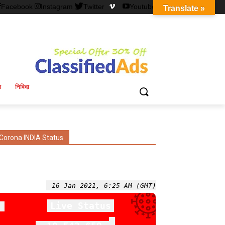
Facebook
Instagram
Twitter
Youtube
Translate »
न
निविदा
Corona INDIA Status
16 Jan 2021, 6:25 AM (GMT)
Live Status