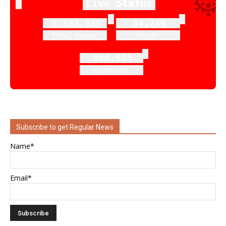
Live Status
1,533,936
34,240
Total Cases
Death
989,624
Recovered
Subscribe to get Regular News
Name*
Email*