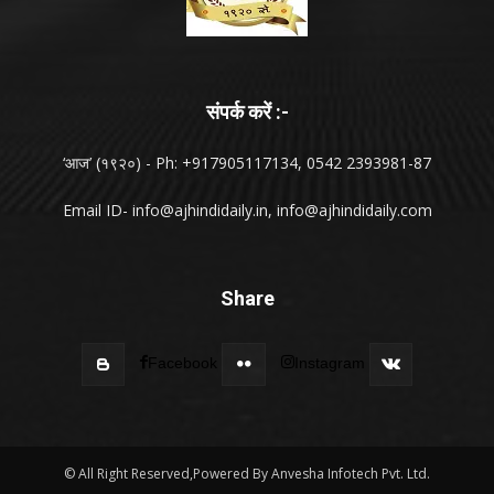
संपर्क करें :-
‘आज’ (१९२०) - Ph: +917905117134, 0542 2393981-87
Email ID-
info@ajhindidaily.in
,
info@ajhindidaily.com
Share
Facebook
Instagram
© All Right Reserved,Powered By Anvesha Infotech Pvt. Ltd.