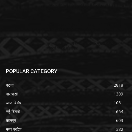
महेश भट्ट ने अपने और सुशांत के रिश्ते को लेकर खोले कई राज,
कहां- मैंने कभी भी…
बॉलिवुड से एक और बुरी खबर , ‘ अंधाधुन ‘ और ‘ बदलापुर ‘ के
ऐक्शन डायरेक्टर परवेज खान का निधन
सुशांत सिंह राजपूत की बहन का खुलासा- सुशांत से पहले अपने
बड़े भाई को खो चुके हैं हम
POPULAR CATEGORY
पटना
2818
वाराणसी
1309
आज विशेष
1061
नई दिल्ली
664
कानपुर
603
मध्य प्रदेश
382