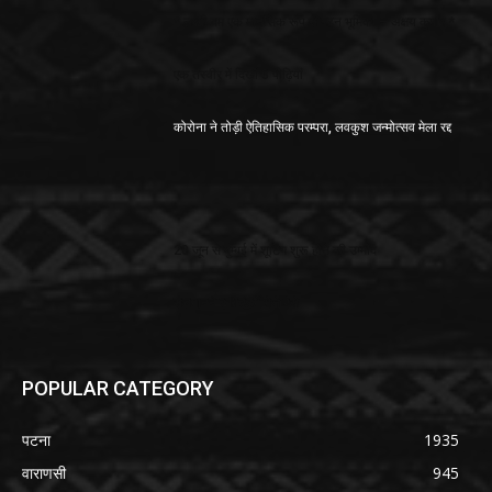
* लक्ष्मी बम एक मानसिक रूप से गहन भूमिका – अक्षय कुमार *
एक तस्वीर में दिखीं 3 पीढ़ियां
कोरोना ने तोड़ी ऐतिहासिक परम्परा, लवकुश जन्मोत्सव मेला रद्द
20 जून से मुम्बई में शूटिंग शुरू होने की उम्मीद
सलमानने एकाउंटमें भेजे पैसे
POPULAR CATEGORY
पटना
1935
वाराणसी
945