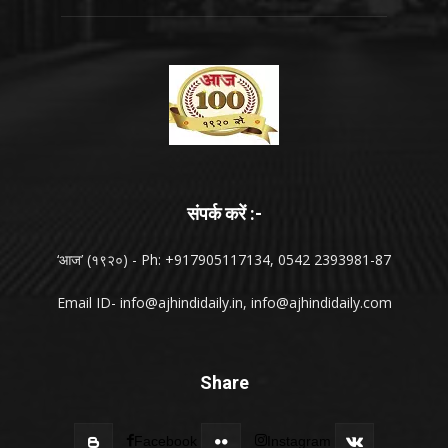
संपर्क करें :-
‘आज’ (१९२०) - Ph: +917905117134, 0542 2393981-87
Email ID-
info@ajhindidaily.in
,
info@ajhindidaily.com
Share
Facebook
Instagram