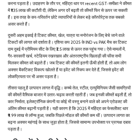
करना पड़ता है। उदाहरण के तौर पर, महिंद्रा थार पर recent GST‑समीक्षा ने कीमत
में ₹1.35 लाख की कटौती दी, लेकिन अगर दरें बढ़ती तो कीमतें फिर से ऊपर जा सकती
हैं। इस तरह के कर‑परिवर्तन छोटे व्यापारियों से लेकर बड़े कॉरपोरेट्स तक सबको
असर करते हैं।
दूसरी अहम इकाई है
टिकट कीमत
,
खेल, यात्रा या मनोरंजन के लिए बेचे जाने वाले
टिकटों की लागत को दर्शाता है
। एशिया कप 2025 के IND vs PAK मैच का टिकट
दाम दुबई में प्रीमियम सीट के लिए ₹2.5 लाख से ऊपर तक पहुंच गया। ऐसे मामलों में,
गैर‑सरकारी खर्च, स्टेडियम रखरखाव और अंतरराष्ट्रीय खिलाड़ी की फीस सभी
मिलकर कीमत को बढ़ाते हैं। जब टिकट की कीमतें इतनी ऊँची होती हैं, तो आम लोग
अक्सर बैकटिकट विकल्प खोलते हैं या इवेंट को स्किप कर देते हैं, जिससे इवेंट की
लोकप्रियता पर भी असर पड़ता है।
तीसरा पहलू है उत्पादन लागत में वृद्धि। कच्चे तेल, स्टील, एल्युमिनियम जैसी सामग्रियों
की कीमतें वैश्विक बाजार में उतार‑चढ़ाव करती रहती हैं। जब इनकी कीमतें बढ़ती हैं, तो
कार निर्माता, इलेक्ट्रॉनिक कंपनी या कोई भी वस्तु बनाने वाले को अपने प्रोडक्ट की
अंतिम कीमत बढ़ानी पड़ती है। यही कारण है कि 2025 में महिंद्रा का फेसलीफ़्ट थार
₹9.99 लाख से लॉन्च हुआ, जबकि पिछले मॉडल की कीमतें कम थीं। उत्पादन लागत का
बढ़ना अक्सर महंगाई के साथ जुड़ा होता है, जिससे सामान्य उपभोक्ता पर प्रत्यक्ष दबाव
पड़ता है।