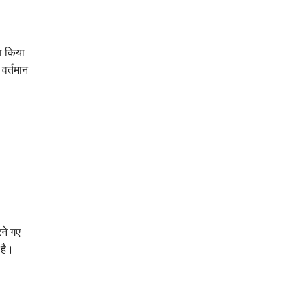
ा किया
वर्तमान
रने गए
 है।