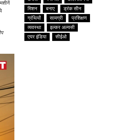
मशीनें
मिशन
बनाए
ड्रंक सीन
ये
ग्रंथियों
सामग्री
प्रशिक्षण
व्यवस्था
इल्कर अल्यसी
ोप
एयर इंडिया
सीईओ