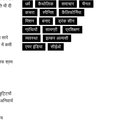
धर्म
कैथोलिक
समाचार
चैनल
ि भी दी
कचरा
स्पैनिश
कैलिफोर्निया
मिशन
बनाए
ड्रंक सीन
ग्रंथियों
सामग्री
प्रशिक्षण
 सारे
व्यवस्था
इल्कर अल्यसी
में कमी
एयर इंडिया
सीईओ
िलाफ
श्रम
ट्टियों
अनिवार्य
ीय