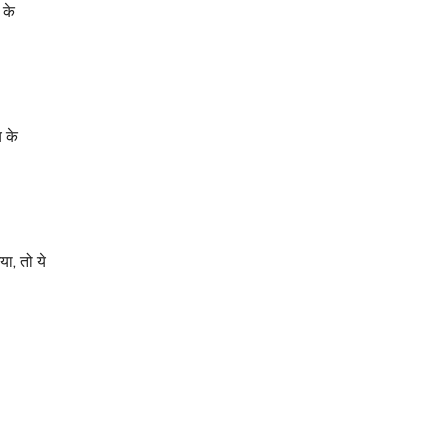
 के
य के
ा, तो ये